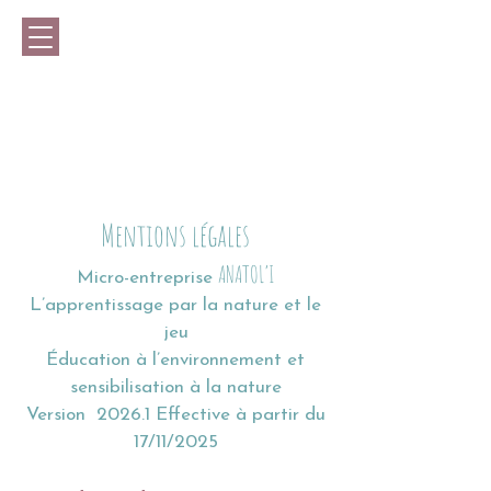
ANATOl'I
L'apprentissage par la nature et le jeu
Animations axées sur la découverte de
l'environnement grâce à la
ludopédagogie naturaliste
Mentions légales
ANATOL’I
Micro-entreprise
L’apprentissage par la nature et le
jeu
Éducation à l’environnement et
sensibilisation à la nature
Version 2026.1 Effective à partir du
17/11/2025