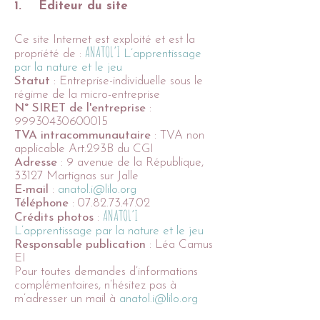
1. Editeur du site
Ce site Internet est exploité et est la
ANATOL’I
propriété de :
L’apprentissage
par la nature et le jeu
Statut
: Entreprise-individuelle sous le
régime de la micro-entreprise
N° SIRET de l'entreprise
:
99930430600015
TVA intracommunautaire
: TVA non
applicable Art.293B du CGI
Adresse
: 9 avenue de la République,
33127 Martignas sur Jalle
E-mail
:
anatol.i@lilo.org
Téléphone
:
07.82.73.47.02
ANATOL’I
Crédits photos
:
L’apprentissage par la nature et le jeu
Responsable publication
: Léa Camus
EI
Pour toutes demandes d’informations
complémentaires, n’hésitez pas à
m’adresser un mail à
anatol.i@lilo.org