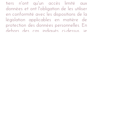
tiers n'ont qu'un accès limité aux
données et ont l'obligation de les utiliser
en conformité avec les dispositions de la
législation applicables en matière de
protection des données personnelles. En
dehors des cas indiqués ci-dessus, je
m'interdis de vendre, louer, céder ou
donner accès à des tiers aux données
sans consentement préalable de mes
clients, à moins d'y être contrainte en
raison d'un motif légitime.
Mes clients disposent d'un droit d'accès,
de rectification, d'effacement, et de
portabilité des données les concernant,
ainsi que du droit de s'opposer au
traitement pour motif légitime, droits
qu'ils peuvent exercer en m'adressant un
e-mail à l'adresse suivante :
anatol.i@lilo.org
En cas de difficulté en lien avec la
gestion de leurs données à caractère
personnel, ils ont le droit d'introduire une